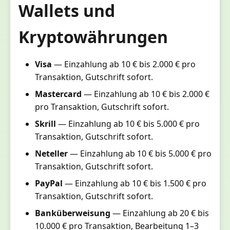
Wallets und
Kryptowährungen
Visa
— Einzahlung ab 10 € bis 2.000 € pro
Transaktion, Gutschrift sofort.
Mastercard
— Einzahlung ab 10 € bis 2.000 €
pro Transaktion, Gutschrift sofort.
Skrill
— Einzahlung ab 10 € bis 5.000 € pro
Transaktion, Gutschrift sofort.
Neteller
— Einzahlung ab 10 € bis 5.000 € pro
Transaktion, Gutschrift sofort.
PayPal
— Einzahlung ab 10 € bis 1.500 € pro
Transaktion, Gutschrift sofort.
Banküberweisung
— Einzahlung ab 20 € bis
10.000 € pro Transaktion, Bearbeitung 1–3