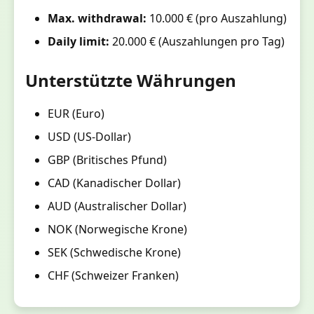
Max. withdrawal:
10.000 € (pro Auszahlung)
Daily limit:
20.000 € (Auszahlungen pro Tag)
Unterstützte Währungen
EUR (Euro)
USD (US-Dollar)
GBP (Britisches Pfund)
CAD (Kanadischer Dollar)
AUD (Australischer Dollar)
NOK (Norwegische Krone)
SEK (Schwedische Krone)
CHF (Schweizer Franken)