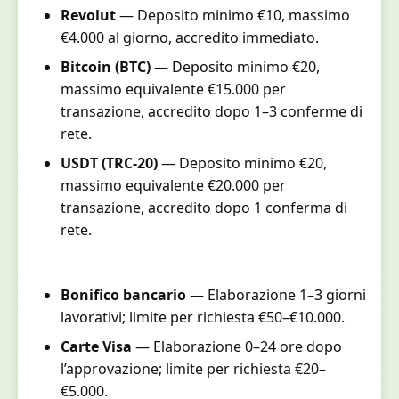
Revolut
— Deposito minimo €10, massimo
€4.000 al giorno, accredito immediato.
Bitcoin (BTC)
— Deposito minimo €20,
massimo equivalente €15.000 per
transazione, accredito dopo 1–3 conferme di
rete.
USDT (TRC-20)
— Deposito minimo €20,
massimo equivalente €20.000 per
transazione, accredito dopo 1 conferma di
rete.
Bonifico bancario
— Elaborazione 1–3 giorni
lavorativi; limite per richiesta €50–€10.000.
Carte Visa
— Elaborazione 0–24 ore dopo
l’approvazione; limite per richiesta €20–
€5.000.