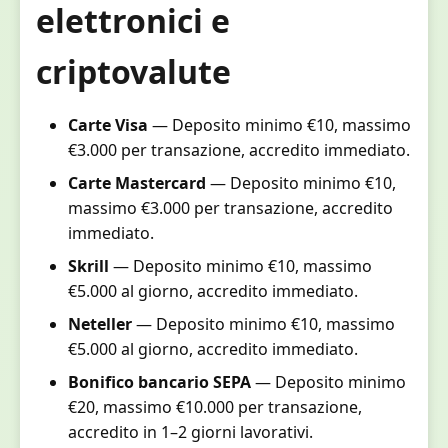
elettronici e
criptovalute
Carte Visa
— Deposito minimo €10, massimo
€3.000 per transazione, accredito immediato.
Carte Mastercard
— Deposito minimo €10,
massimo €3.000 per transazione, accredito
immediato.
Skrill
— Deposito minimo €10, massimo
€5.000 al giorno, accredito immediato.
Neteller
— Deposito minimo €10, massimo
€5.000 al giorno, accredito immediato.
Bonifico bancario SEPA
— Deposito minimo
€20, massimo €10.000 per transazione,
accredito in 1–2 giorni lavorativi.