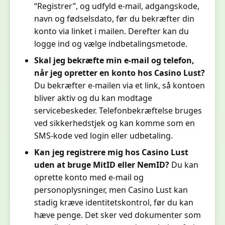
“Registrer”, og udfyld e-mail, adgangskode,
navn og fødselsdato, før du bekræfter din
konto via linket i mailen. Derefter kan du
logge ind og vælge indbetalingsmetode.
Skal jeg bekræfte min e-mail og telefon,
når jeg opretter en konto hos Casino Lust?
Du bekræfter e-mailen via et link, så kontoen
bliver aktiv og du kan modtage
servicebeskeder. Telefonbekræftelse bruges
ved sikkerhedstjek og kan komme som en
SMS-kode ved login eller udbetaling.
Kan jeg registrere mig hos Casino Lust
uden at bruge MitID eller NemID?
Du kan
oprette konto med e-mail og
personoplysninger, men Casino Lust kan
stadig kræve identitetskontrol, før du kan
hæve penge. Det sker ved dokumenter som