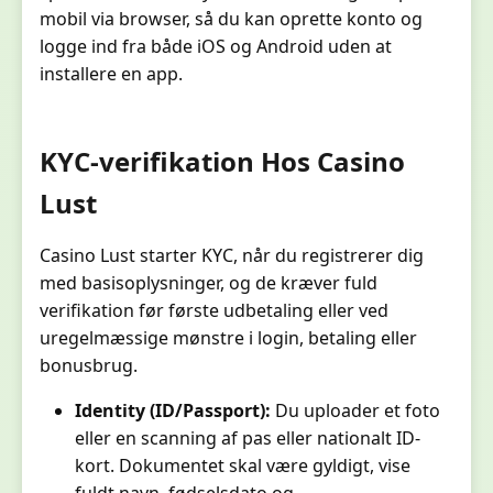
mobil via browser, så du kan oprette konto og
logge ind fra både iOS og Android uden at
installere en app.
KYC-verifikation Hos Casino
Lust
Casino Lust starter KYC, når du registrerer dig
med basisoplysninger, og de kræver fuld
verifikation før første udbetaling eller ved
uregelmæssige mønstre i login, betaling eller
bonusbrug.
Identity (ID/Passport):
Du uploader et foto
eller en scanning af pas eller nationalt ID-
kort. Dokumentet skal være gyldigt, vise
fuldt navn, fødselsdato og