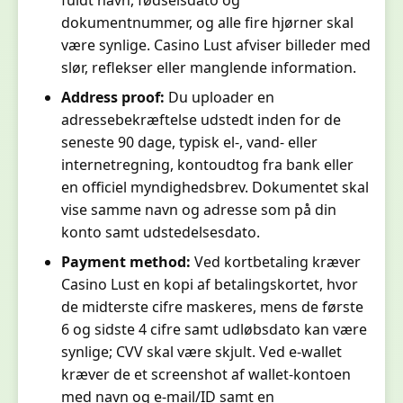
dokumentnummer, og alle fire hjørner skal
være synlige. Casino Lust afviser billeder med
slør, reflekser eller manglende information.
Address proof:
Du uploader en
adressebekræftelse udstedt inden for de
seneste 90 dage, typisk el-, vand- eller
internetregning, kontoudtog fra bank eller
en officiel myndighedsbrev. Dokumentet skal
vise samme navn og adresse som på din
konto samt udstedelsesdato.
Payment method:
Ved kortbetaling kræver
Casino Lust en kopi af betalingskortet, hvor
de midterste cifre maskeres, mens de første
6 og sidste 4 cifre samt udløbsdato kan være
synlige; CVV skal være skjult. Ved e-wallet
kræver de et screenshot af wallet-kontoen
med navn og e-mail/ID samt en