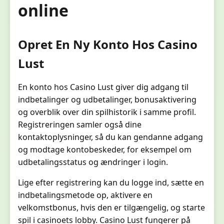
online
Opret En Ny Konto Hos Casino
Lust
En konto hos Casino Lust giver dig adgang til
indbetalinger og udbetalinger, bonusaktivering
og overblik over din spilhistorik i samme profil.
Registreringen samler også dine
kontaktoplysninger, så du kan gendanne adgang
og modtage kontobeskeder, for eksempel om
udbetalingsstatus og ændringer i login.
Lige efter registrering kan du logge ind, sætte en
indbetalingsmetode op, aktivere en
velkomstbonus, hvis den er tilgængelig, og starte
spil i casinoets lobby. Casino Lust fungerer på