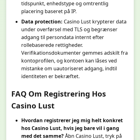
tidspunkt, enhedstype og omtrentlig
placering baseret på IP.
Data protection:
Casino Lust krypterer data
under overførsel med TLS og begrænser
adgang til persondata internt efter
rollebaserede rettigheder.
Verifikationsdokumenter gemmes adskilt fra
kontoprofilen, og kontoen kan låses ved
mistanke om uautoriseret adgang, indtil
identiteten er bekræftet.
FAQ Om Registrering Hos
Casino Lust
Hvordan registrerer jeg mig helt konkret
hos Casino Lust, hvis jeg bare vil i gang
med det samme?
Åbn Casino Lust, tryk på