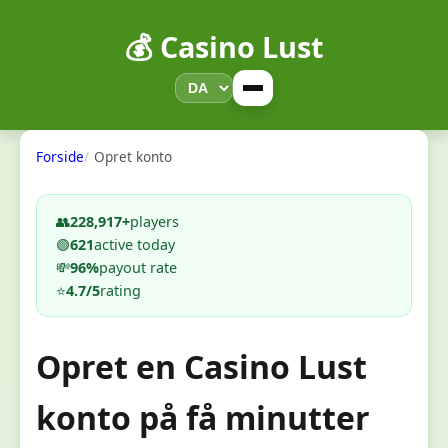
💰 Casino Lust
Forside
Opret konto
👥
228,917+
players
🟢
621
active today
💸
96%
payout rate
⭐
4.7/5
rating
Opret en Casino Lust
konto på få minutter