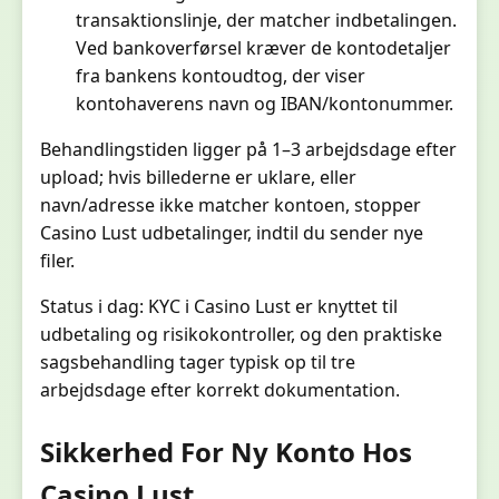
transaktionslinje, der matcher indbetalingen.
Ved bankoverførsel kræver de kontodetaljer
fra bankens kontoudtog, der viser
kontohaverens navn og IBAN/kontonummer.
Behandlingstiden ligger på 1–3 arbejdsdage efter
upload; hvis billederne er uklare, eller
navn/adresse ikke matcher kontoen, stopper
Casino Lust udbetalinger, indtil du sender nye
filer.
Status i dag: KYC i Casino Lust er knyttet til
udbetaling og risikokontroller, og den praktiske
sagsbehandling tager typisk op til tre
arbejdsdage efter korrekt dokumentation.
Sikkerhed For Ny Konto Hos
Casino Lust