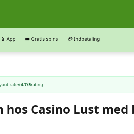
📱 App
🎟️ Gratis spins
💳 Indbetaling
yout rate
⭐
4.7/5
rating
hos Casino Lust med b