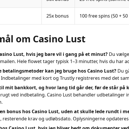
25x bonus
100 free spins (50 + 5
smål om Casino Lust
sino Lust, hvis jeg bare vil i gang på et minut?
Du vælger
mailen. Hele flowet tager typisk 1–3 minutter, hvis du har
ke betalingsmetoder kan jeg bruge hos Casino Lust?
Du gå
. Indbetalinger med kort og Trustly registreres med det sa
il mit bankkort, og hvor lang tid går der, før de står på
brugt ved indbetaling. Casino Lust behandler udbetalinger 
m.
n bonus hos Casino Lust, uden at skulle lede rundt i 
b, resterende krav og udløbsdato. Oplysningerne opdateres e
hos Casino Lust, hvis jeg bliver bedt om dokumenter ve