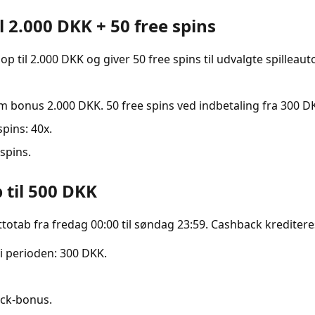
 2.000 DKK + 50 free spins
op til 2.000 DKK og giver 50 free spins til udvalgte spilleau
onus 2.000 DKK. 50 free spins ved indbetaling fra 300 D
spins: 40x.
spins.
til 500 DKK
totab fra fredag 00:00 til søndag 23:59. Cashback kredite
 perioden: 300 DKK.
ack-bonus.