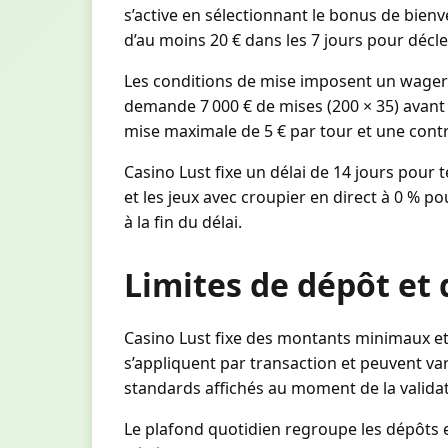
s’active en sélectionnant le bonus de bie
d’au moins 20 € dans les 7 jours pour décle
Les conditions de mise imposent un wageri
demande 7 000 € de mises (200 × 35) avant 
mise maximale de 5 € par tour et une cont
Casino Lust fixe un délai de 14 jours pour 
et les jeux avec croupier en direct à 0 % p
à la fin du délai.
Limites de dépôt et 
Casino Lust fixe des montants minimaux et m
s’appliquent par transaction et peuvent v
standards affichés au moment de la validat
Le plafond quotidien regroupe les dépôts e