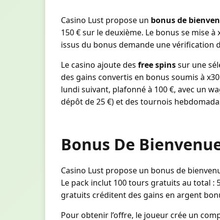
Casino Lust propose un
bonus de bienve
150 € sur le deuxième. Le bonus se mise à x3
issus du bonus demande une vérification d
Le casino ajoute des
free spins
sur une sél
des gains convertis en bonus soumis à x30
lundi suivant, plafonné à 100 €, avec un w
dépôt de 25 €) et des tournois hebdomadair
Bonus De Bienvenue
Casino Lust propose un bonus de bienvenue 
Le pack inclut 100 tours gratuits au total 
gratuits créditent des gains en argent bonu
Pour obtenir l’offre, le joueur crée un com