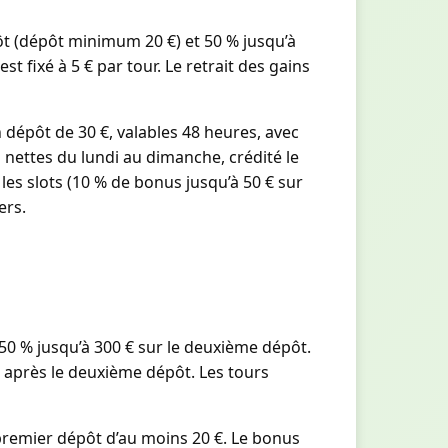
ôt (dépôt minimum 20 €) et 50 % jusqu’à
t fixé à 5 € par tour. Le retrait des gains
 dépôt de 30 €, valables 48 heures, avec
nettes du lundi au dimanche, crédité le
les slots (10 % de bonus jusqu’à 50 € sur
ers.
50 % jusqu’à 300 € sur le deuxième dépôt.
ts après le deuxième dépôt. Les tours
n premier dépôt d’au moins 20 €. Le bonus