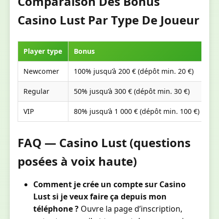
Comparaison Des Bonus
Casino Lust Par Type De Joueur
Player type
Bonus
W
Newcomer
100% jusqu’à 200 € (dépôt min. 20 €)
x3
Regular
50% jusqu’à 300 € (dépôt min. 30 €)
x4
VIP
80% jusqu’à 1 000 € (dépôt min. 100 €)
x3
FAQ — Casino Lust (questions
posées à voix haute)
Comment je crée un compte sur Casino
Lust si je veux faire ça depuis mon
téléphone ?
Ouvre la page d’inscription,