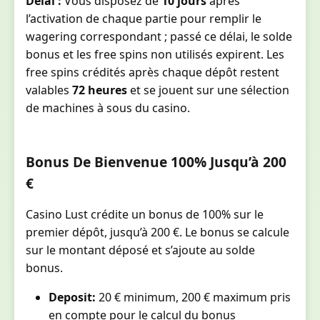
Délai :
Vous disposez de
10 jours
après
l’activation de chaque partie pour remplir le
wagering correspondant ; passé ce délai, le solde
bonus et les free spins non utilisés expirent. Les
free spins crédités après chaque dépôt restent
valables
72 heures
et se jouent sur une sélection
de machines à sous du casino.
Bonus De Bienvenue 100% Jusqu’à 200
€
Casino Lust crédite un bonus de 100% sur le
premier dépôt, jusqu’à 200 €. Le bonus se calcule
sur le montant déposé et s’ajoute au solde
bonus.
Deposit:
20 € minimum, 200 € maximum pris
en compte pour le calcul du bonus