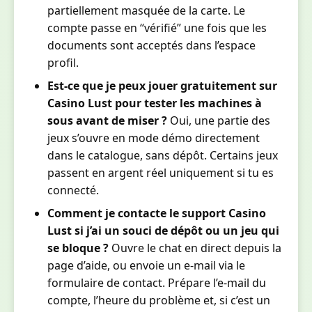
partiellement masquée de la carte. Le
compte passe en “vérifié” une fois que les
documents sont acceptés dans l’espace
profil.
Est-ce que je peux jouer gratuitement sur
Casino Lust pour tester les machines à
sous avant de miser ?
Oui, une partie des
jeux s’ouvre en mode démo directement
dans le catalogue, sans dépôt. Certains jeux
passent en argent réel uniquement si tu es
connecté.
Comment je contacte le support Casino
Lust si j’ai un souci de dépôt ou un jeu qui
se bloque ?
Ouvre le chat en direct depuis la
page d’aide, ou envoie un e-mail via le
formulaire de contact. Prépare l’e-mail du
compte, l’heure du problème et, si c’est un