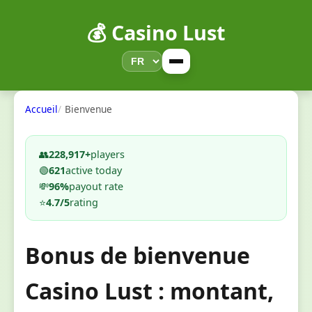
💰 Casino Lust
Accueil
Bienvenue
👥
228,917+
players
🟢
621
active today
💸
96%
payout rate
⭐
4.7/5
rating
Bonus de bienvenue
Casino Lust : montant,